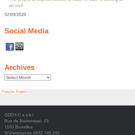
an end!
02/09/2020
Social Media
Archives
Archives
Français
English
ODDY-C a.s.b.l
Rue de Boetendael, 33
1180 Bruxelles
N°d'entreprise 0832.745.295